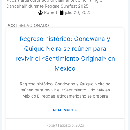
Vybz Kartel coronado oficialmente como “King of
m
Dancehall” durante Reggae Sumfest 2025
Robert I
julio 20, 2025
POST RELACIONADO
Regreso histórico: Gondwana y
Quique Neira se reúnen para
revivir el «Sentimiento Original» en
México
Regreso histórico: Gondwana y Quique Neira se
reúnen para revivir el «Sentimiento Original» en
México ​El reggae latinoamericano se prepara
READ MORE »
Robert I
agosto 5, 2026